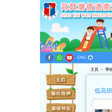
ENG
主頁
學
低高