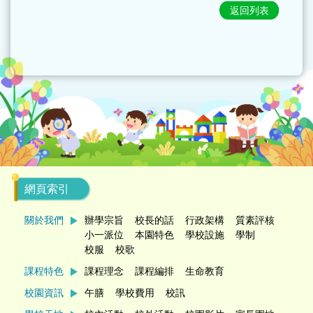
返回列表
網頁索引
關於我們
辦學宗旨
校長的話
行政架構
質素評核
小一派位
本園特色
學校設施
學制
校服
校歌
課程特色
課程理念
課程編排
生命教育
校園資訊
午膳
學校費用
校訊