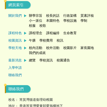
網頁索引
關於我們
辦學宗旨
校長的話
行政架構
質素評核
小一派位
本園特色
學校設施
學制
校服
校歌
課程特色
課程理念
課程編排
生命教育
校園資訊
午膳
學校費用
校訊
學校天地
校內活動
校外活動
校園影片
家長園地
我們的成就
最新消息
總覽
學校資訊
校園通告
入學申請
聯絡我們
聯絡我們
校名： 筲箕灣循道衞理幼稚園
地址： 香港筲箕灣愛東邨愛旭樓地下