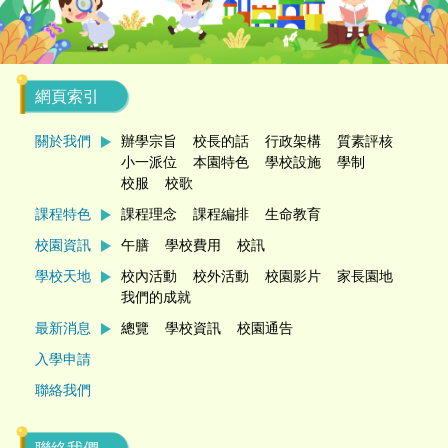
網頁索引
關於我們
辦學宗旨
校長的話
行政架構
質素評核
小一派位
本園特色
學校設施
學制
校服
校歌
課程特色
課程理念
課程編排
生命教育
校園資訊
午膳
學校費用
校訊
學校天地
校內活動
校外活動
校園影片
家長園地
我們的成就
最新消息
總覽
學校資訊
校園通告
入學申請
聯絡我們