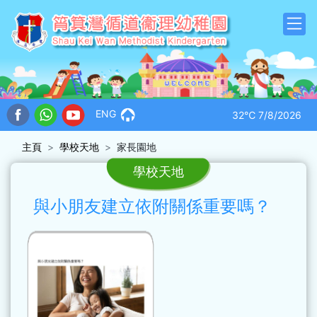
ENG
32℃
7/8/2026
主頁
學校天地
家長園地
學校天地
與小朋友建立依附關係重要嗎？