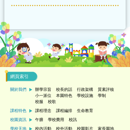
網頁索引
關於我們
辦學宗旨
校長的話
行政架構
質素評核
小一派位
本園特色
學校設施
學制
校服
校歌
課程特色
課程理念
課程編排
生命教育
校園資訊
午膳
學校費用
校訊
學校天地
校內活動
校外活動
校園影片
家長園地