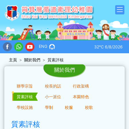
ENG
32℃
6/8/2026
主頁
關於我們
質素評核
關於我們
辦學宗旨
校長的話
行政架構
質素評核
小一派位
本園特色
學校設施
學制
校服
校歌
質素評核