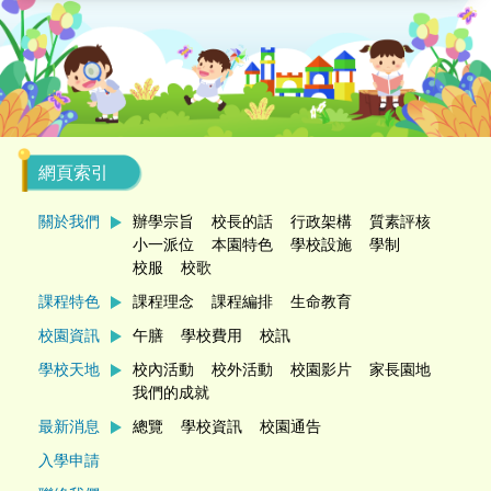
網頁索引
關於我們
辦學宗旨
校長的話
行政架構
質素評核
小一派位
本園特色
學校設施
學制
校服
校歌
課程特色
課程理念
課程編排
生命教育
校園資訊
午膳
學校費用
校訊
學校天地
校內活動
校外活動
校園影片
家長園地
我們的成就
最新消息
總覽
學校資訊
校園通告
入學申請