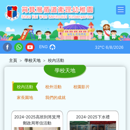
ENG
32℃
6/8/2026
主頁
學校天地
校內活動
學校天地
校內活動
校外活動
校園影片
家長園地
我們的成就
2024-2025高班到筲箕灣
2024-2025下水禮
郵政局寄信活動