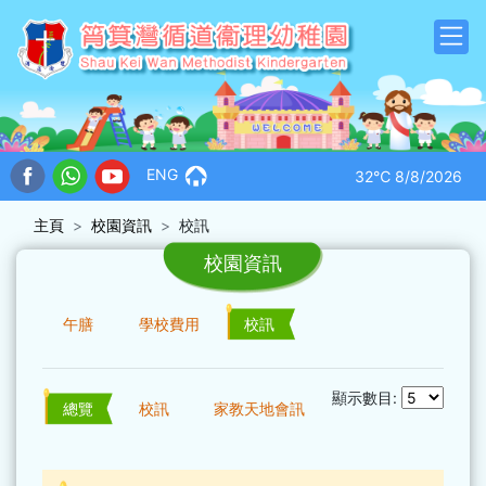
ENG
32℃
8/8/2026
主頁
校園資訊
校訊
校園資訊
午膳
學校費用
校訊
顯示數目:
總覽
校訊
家教天地會訊