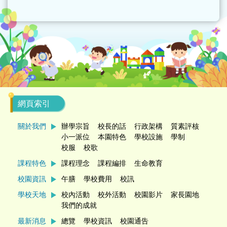
網頁索引
關於我們
辦學宗旨
校長的話
行政架構
質素評核
小一派位
本園特色
學校設施
學制
校服
校歌
課程特色
課程理念
課程編排
生命教育
校園資訊
午膳
學校費用
校訊
學校天地
校內活動
校外活動
校園影片
家長園地
我們的成就
最新消息
總覽
學校資訊
校園通告