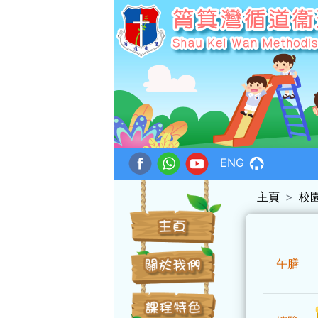
ENG
主頁
校
午膳